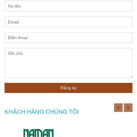
chóng và phủ
mẫu hoàn toàn
rộng
miễn phí, với
đội thợ lành
nghề, kinh
nghiệm may
trên 20 năm,
sẽ cung cấp
cho bạn giải
pháp đồng
phục đúng
size, form
dáng sang
trọng. Cam kết
Đăng ký
bảo hành các
gói đồng phục
sau khi giao,
KHÁCH HÀNG CHÚNG TÔI
nếu lỗi sản
phẩm do sản
xuất chúng tôi
may lại hoàn