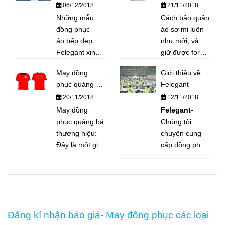
06/12/2018
21/11/2018
số bí quyết để
trường hướng
phân biệt áo
Những mẫu
nghiệp...Felegant
Cách bảo quản
thun giá rẻ,
đồng phục
xin giới thiệu để
áo sơ mi luôn
chất lượng
áo bếp đẹp
quý khách hàng
như mới, và
"rởm"
Felegant xin
bộ Size áo bếp
giữ được form
giới thiệu một
nam nữ chuẩn
dáng
May đồng
Giới thiệu về
số mẫu điển
nhất để tham
phục quảng bá
Felegant
hình và thông
khảo.
thương hiệu
20/11/2018
12/11/2018
dụng bên dưới,
để quý khách
May đồng
Felegant
-
tiện tham khảo
phục quảng bá
Chúng tôi
thương hiệu:
chuyên cung
Đây là một giải
cấp đồng phục
pháp vô cùng
cho doanh
tiết kiệm và
nghiệp, bệnh
hiệu quả cho
viện, trường
việc truyền
học, nhà hàng
thông thương
- khách sạn.
Đăng kí nhận báo giá- May đồng phục các loại
hiệu nhanh
Tư vấn, may