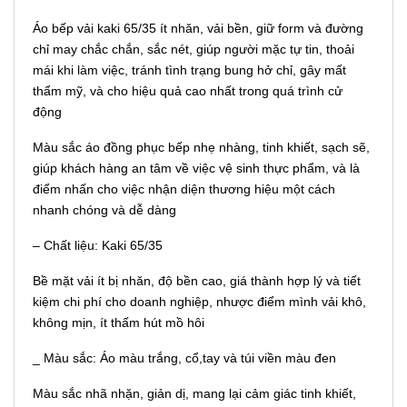
Áo bếp vải kaki 65/35 ít nhăn, vải bền, giữ form và đường
chỉ may chắc chắn, sắc nét, giúp người mặc tự tin, thoải
mái khi làm việc, tránh tình trạng bung hở chỉ, gây mất
thẩm mỹ, và cho hiệu quả cao nhất trong quá trình cử
động
Màu sắc áo đồng phục bếp nhẹ nhàng, tinh khiết, sạch sẽ,
giúp khách hàng an tâm về việc vệ sinh thực phẩm, và là
điểm nhấn cho việc nhận diện thương hiệu một cách
nhanh chóng và dễ dàng
– Chất liệu: Kaki 65/35
Bề mặt vải ít bị nhăn, độ bền cao, giá thành hợp lý và tiết
kiệm chi phí cho doanh nghiệp, nhược điểm mình vải khô,
không mịn, ít thấm hút mồ hôi
_ Màu sắc: Áo màu trắng, cổ,tay và túi viền màu đen
Màu sắc nhã nhặn, giản dị, mang lại cảm giác tinh khiết,