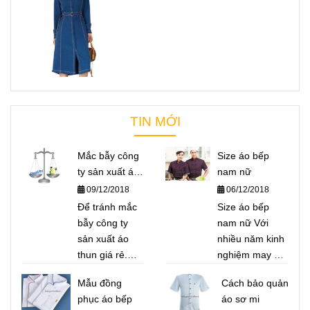
TIN MỚI
Mắc bẫy công
Size áo bếp
ty sản xuất áo
nam nữ
thun giá rẻ
09/12/2018
06/12/2018
Để tránh mắc
Size áo bếp
bẫy công ty
nam nữ Với
sản xuất áo
nhiều năm kinh
thun giá rẻ.
nghiệm may áo
Felegant xin
bếp cho nhà
Mẫu đồng
Cách bảo quản
giới thiệu đến
hàng Nhật, nhà
phục áo bếp
áo sơ mi
quý khách một
hàng Việt, các