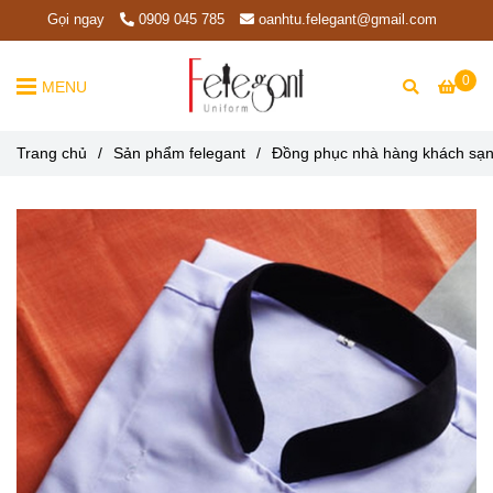
Gọi ngay
0909 045 785
oanhtu.felegant@gmail.com
0
MENU
Trang chủ
/
Sản phẩm felegant
/
Đồng phục nhà hàng khách sạ