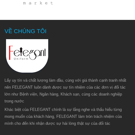
toàn. Quý
khách hoàn
toàn có thể tin
tưởng vào sản
VỀ CHÚNG TÔI
phẩm, dịch vụ
của
Felegant
cung cấp.
Lấy uy tín và chất lượng làm đầu, cùng với giá thành cạnh tranh nhất
nên FELEGANT luôn dành được sự tín nhiệm của các đơn vị đối tác
lớn như Bệnh viện, Ngân hàng, Khách sạn, cùng các doanh nghiệp
trong nước
Khác biệt của FELEGANT chính là sự lắng nghe và thấu hiểu từng
mong muốn của khách hàng, FELEGANT làm tròn trách nhiệm của
mình cho đến khi nhận được sự hài lòng thật sự của đối tác