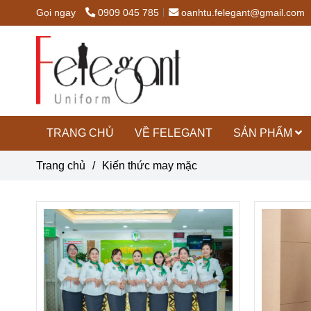
Gọi ngay
0909 045 785
oanhtu.felegant@gmail.com
TRANG CHỦ
VỀ FELEGANT
SẢN PHẨM
Trang chủ
/
Kiến thức may mặc