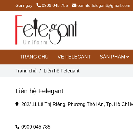
Gọi ngay
0909 045 785
oanhtu.felegant@gmail.com
TRANG CHỦ
VỀ FELEGANT
SẢN PHẨM
Trang chủ
/
Liên hệ Felegant
Liên hệ Felegant
282/ 11 Lê Thị Riêng, Phường Thới An, Tp. Hồ Chí 
0909 045 785