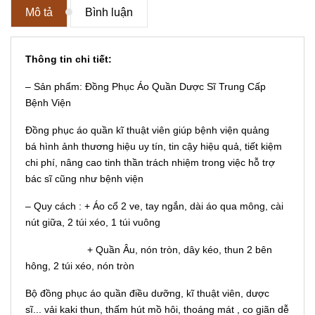
Mô tả
Bình luận
Thông tin chi tiết:
– Sản phẩm: Đồng Phục Áo Quần Dược Sĩ Trung Cấp
Bệnh Viện
Đồng phục áo quần kĩ thuật viên giúp bệnh viện quảng
bá hình ảnh thương hiệu uy tín, tin cậy hiệu quả, tiết kiệm
chi phí, nâng cao tinh thần trách nhiệm trong việc hỗ trợ
bác sĩ cũng như bệnh viện
– Quy cách : + Áo cổ 2 ve, tay ngắn, dài áo qua mông, cài
nút giữa, 2 túi xéo, 1 túi vuông
+ Quần Âu, nón tròn, dây kéo, thun 2 bên
hông, 2 túi xéo, nón tròn
Bộ đồng phục áo quần điều dưỡng, kĩ thuật viên, dược
sĩ... vải kaki thun, thấm hút mồ hôi, thoáng mát , co giãn dễ