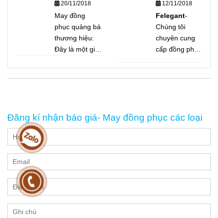
thương hiệu
20/11/2018
12/11/2018
dụng bên dưới,
để quý khách
May đồng
Felegant
-
tiện tham khảo
phục quảng bá
Chúng tôi
thương hiệu:
chuyên cung
Đây là một giải
cấp đồng phục
pháp vô cùng
cho doanh
tiết kiệm và
nghiệp, bệnh
hiệu quả cho
viện, trường
việc truyền
học, nhà hàng
thông thương
- khách sạn.
Đăng kí nhận báo giá- May đồng phục các loại
hiệu nhanh
Tư vấn, may
chóng và phủ
mẫu hoàn toàn
rộng
miễn phí, với
đội thợ lành
nghề, kinh
nghiệm may
trên 20 năm,
sẽ cung cấp
cho bạn giải
pháp đồng