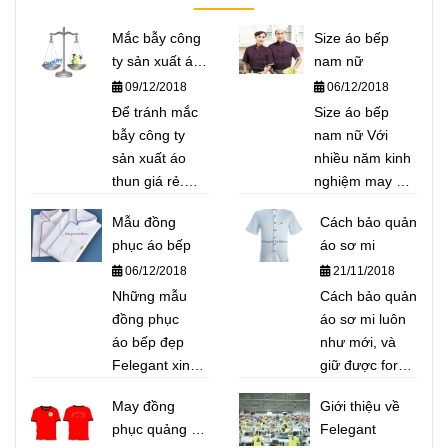
Mắc bẫy công
Size áo bếp
ty sản xuất áo
nam nữ
thun giá rẻ
09/12/2018
06/12/2018
Để tránh mắc
Size áo bếp
bẫy công ty
nam nữ Với
sản xuất áo
nhiều năm kinh
thun giá rẻ.
nghiệm may áo
Felegant xin
bếp cho nhà
Mẫu đồng
Cách bảo quản
giới thiệu đến
hàng Nhật, nhà
phục áo bếp
áo sơ mi
quý khách một
hàng Việt, các
06/12/2018
21/11/2018
số bí quyết để
trường hướng
phân biệt áo
Những mẫu
nghiệp...Felegant
Cách bảo quản
thun giá rẻ,
đồng phục
xin giới thiệu để
áo sơ mi luôn
chất lượng
áo bếp đẹp
quý khách hàng
như mới, và
"rởm"
Felegant xin
bộ Size áo bếp
giữ được form
giới thiệu một
nam nữ chuẩn
dáng
May đồng
Giới thiệu về
số mẫu điển
nhất để tham
phục quảng bá
Felegant
hình và thông
khảo.