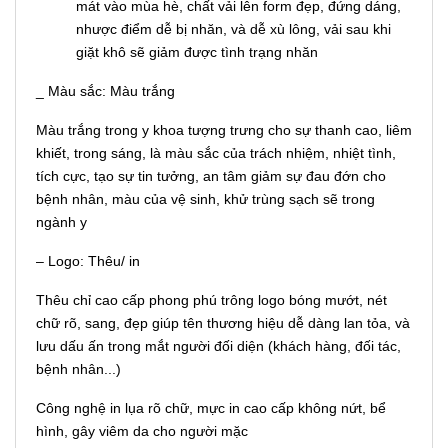
mát vào mùa hè, chất vải lên form đẹp, đứng dáng,
nhược điểm dễ bị nhăn, và dễ xù lông, vải sau khi
giặt khô sẽ giảm được tình trạng nhăn
_ Màu sắc: Màu trắng
Màu trắng trong y khoa tượng trưng cho sự thanh cao, liêm
khiết, trong sáng, là màu sắc của trách nhiệm, nhiệt tình,
tích cực, tạo sự tin tưởng, an tâm giảm sự đau đớn cho
bệnh nhân, màu của vệ sinh, khử trùng sạch sẽ trong
ngành y
– Logo: Thêu/ in
Thêu chỉ cao cấp phong phú trông logo bóng mướt, nét
chữ rõ, sang, đẹp giúp tên thương hiệu dễ dàng lan tỏa, và
lưu dấu ấn trong mắt người đối diện (khách hàng, đối tác,
bệnh nhân...)
Công nghệ in lụa rõ chữ, mực in cao cấp không nứt, bể
hình, gây viêm da cho người mặc