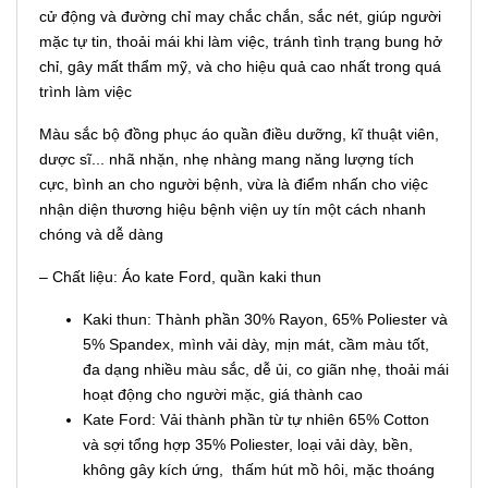
cử động và đường chỉ may chắc chắn, sắc nét, giúp người
mặc tự tin, thoải mái khi làm việc, tránh tình trạng bung hở
chỉ, gây mất thẩm mỹ, và cho hiệu quả cao nhất trong quá
trình làm việc
Màu sắc bộ đồng phục áo quần điều dưỡng, kĩ thuật viên,
dược sĩ... nhã nhặn, nhẹ nhàng mang năng lượng tích
cực, bình an cho người bệnh, vừa là điểm nhấn cho việc
nhận diện thương hiệu bệnh viện uy tín một cách nhanh
chóng và dễ dàng
– Chất liệu: Áo kate Ford, quần kaki thun
Kaki thun: Thành phần 30% Rayon, 65% Poliester và
5% Spandex, mình vải dày, mịn mát, cầm màu tốt,
đa dạng nhiều màu sắc, dễ ủi, co giãn nhẹ, thoải mái
hoạt động cho người mặc, giá thành cao
Kate Ford: Vải thành phần từ tự nhiên 65% Cotton
và sợi tổng hợp 35% Poliester, loại vải dày, bền,
không gây kích ứng, thấm hút mồ hôi, mặc thoáng