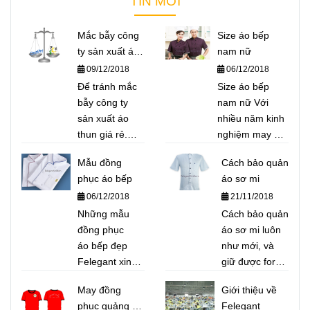
TIN MỚI
Mắc bẫy công
Size áo bếp
ty sản xuất áo
nam nữ
thun giá rẻ
09/12/2018
06/12/2018
Để tránh mắc
Size áo bếp
bẫy công ty
nam nữ Với
sản xuất áo
nhiều năm kinh
thun giá rẻ.
nghiệm may áo
Felegant xin
bếp cho nhà
Mẫu đồng
Cách bảo quản
giới thiệu đến
hàng Nhật, nhà
phục áo bếp
áo sơ mi
quý khách một
hàng Việt, các
06/12/2018
21/11/2018
số bí quyết để
trường hướng
phân biệt áo
Những mẫu
nghiệp...Felegant
Cách bảo quản
thun giá rẻ,
đồng phục
xin giới thiệu để
áo sơ mi luôn
chất lượng
áo bếp đẹp
quý khách hàng
như mới, và
"rởm"
Felegant xin
bộ Size áo bếp
giữ được form
giới thiệu một
nam nữ chuẩn
dáng
May đồng
Giới thiệu về
số mẫu điển
nhất để tham
phục quảng bá
Felegant
hình và thông
khảo.