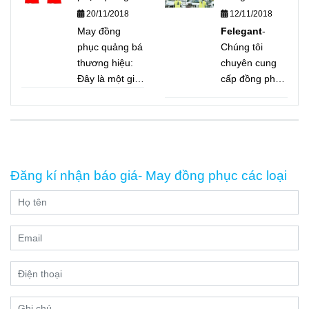
thương hiệu
20/11/2018
12/11/2018
dụng bên dưới,
để quý khách
May đồng
Felegant
-
tiện tham khảo
phục quảng bá
Chúng tôi
thương hiệu:
chuyên cung
Đây là một giải
cấp đồng phục
pháp vô cùng
cho doanh
tiết kiệm và
nghiệp, bệnh
hiệu quả cho
viện, trường
việc truyền
học, nhà hàng
thông thương
- khách sạn.
Đăng kí nhận báo giá- May đồng phục các loại
hiệu nhanh
Tư vấn, may
chóng và phủ
mẫu hoàn toàn
rộng
miễn phí, với
đội thợ lành
nghề, kinh
nghiệm may
trên 20 năm,
sẽ cung cấp
cho bạn giải