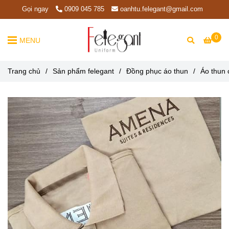
Gọi ngay
0909 045 785
oanhtu.felegant@gmail.com
0
MENU
Trang chủ
/
Sản phẩm felegant
/
Đồng phục áo thun
/
Áo thun 