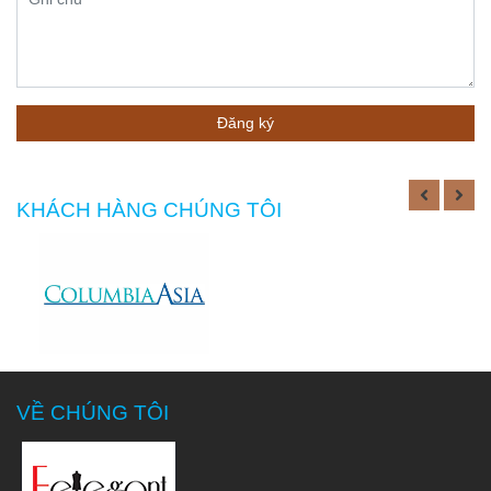
pháp đồng
phục đúng
size, form
dáng sang
trọng. Cam kết
Đăng ký
bảo hành các
gói đồng phục
sau khi giao,
KHÁCH HÀNG CHÚNG TÔI
nếu lỗi sản
phẩm do sản
xuất chúng tôi
may lại hoàn
toàn. Quý
khách hoàn
toàn có thể tin
tưởng vào sản
VỀ CHÚNG TÔI
phẩm, dịch vụ
của
Felegant
cung cấp.