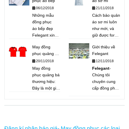
phục áo bếp
áo sơ mi
quý khách một
hàng Việt, các
06/12/2018
21/11/2018
số bí quyết để
trường hướng
phân biệt áo
Những mẫu
nghiệp...Felegant
Cách bảo quản
thun giá rẻ,
đồng phục
xin giới thiệu để
áo sơ mi luôn
chất lượng
áo bếp đẹp
quý khách hàng
như mới, và
"rởm"
Felegant xin
bộ Size áo bếp
giữ được form
giới thiệu một
nam nữ chuẩn
dáng
May đồng
Giới thiệu về
số mẫu điển
nhất để tham
phục quảng bá
Felegant
hình và thông
khảo.
thương hiệu
20/11/2018
12/11/2018
dụng bên dưới,
để quý khách
May đồng
Felegant
-
tiện tham khảo
phục quảng bá
Chúng tôi
thương hiệu:
chuyên cung
Đây là một giải
cấp đồng phục
pháp vô cùng
cho doanh
tiết kiệm và
nghiệp, bệnh
hiệu quả cho
viện, trường
việc truyền
học, nhà hàng
thông thương
- khách sạn.
Đăng kí nhận báo giá- May đồng phục các loại
hiệu nhanh
Tư vấn, may