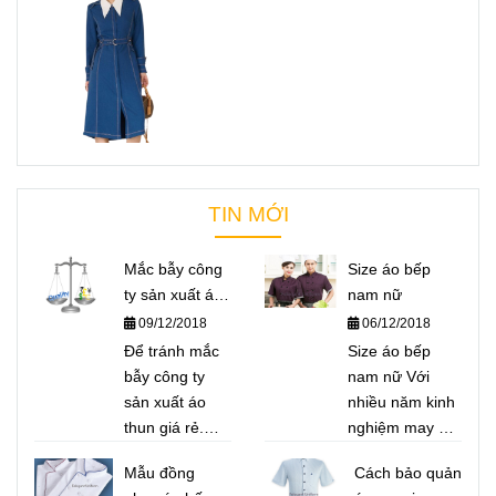
TIN MỚI
Mắc bẫy công
Size áo bếp
ty sản xuất áo
nam nữ
thun giá rẻ
09/12/2018
06/12/2018
Để tránh mắc
Size áo bếp
bẫy công ty
nam nữ Với
sản xuất áo
nhiều năm kinh
thun giá rẻ.
nghiệm may áo
Felegant xin
bếp cho nhà
Mẫu đồng
Cách bảo quản
giới thiệu đến
hàng Nhật, nhà