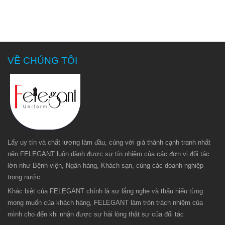
may lại hoàn
toàn. Quý
khách hoàn
toàn có thể tin
tưởng vào sản
VỀ CHÚNG TÔI
phẩm, dịch vụ
của
Felegant
cung cấp.
Lấy uy tín và chất lượng làm đầu, cùng với giá thành cạnh tranh nhất
nên FELEGANT luôn dành được sự tín nhiệm của các đơn vị đối tác
lớn như Bệnh viện, Ngân hàng, Khách sạn, cùng các doanh nghiệp
trong nước
Khác biệt của FELEGANT chính là sự lắng nghe và thấu hiểu từng
mong muốn của khách hàng, FELEGANT làm tròn trách nhiệm của
mình cho đến khi nhận được sự hài lòng thật sự của đối tác