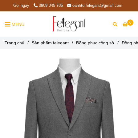
Gọi ngay
0909 045 785
oanhtu.felegant@gmail.com
0
MENU
Trang chủ
/
Sản phẩm felegant
/
Đồng phục công sở
/
Đồng ph