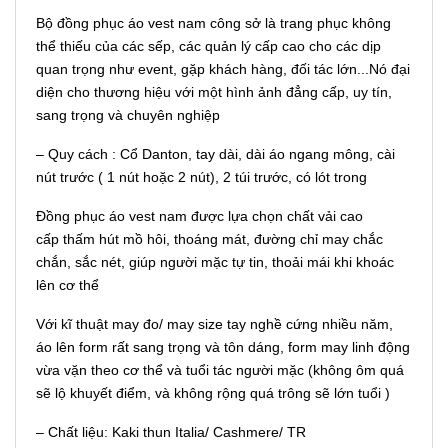
Bộ đồng phục áo vest nam công sở là trang phục không
thể thiếu của các sếp, các quản lý cấp cao cho các dịp
quan trọng như event, gặp khách hàng, đối tác lớn...Nó đại
diện cho thương hiệu với một hình ảnh đẳng cấp, uy tín,
sang trọng và chuyên nghiệp
– Quy cách : Cổ Danton, tay dài, dài áo ngang mông, cài
nút trước ( 1 nút hoặc 2 nút), 2 túi trước, có lót trong
Đồng phục áo vest nam được lựa chọn chất vải cao
cấp thấm hút mồ hôi, thoáng mát, đường chỉ may chắc
chắn, sắc nét, giúp người mặc tự tin, thoải mái khi khoác
lên cơ thể
Với kĩ thuật may đo/ may size tay nghề cứng nhiều năm,
áo lên form rất sang trọng và tôn dáng, form may linh động
vừa vặn theo cơ thể và tuổi tác người mặc (không ôm quá
sẽ lộ khuyết điểm, và không rộng quá trông sẽ lớn tuổi )
– Chất liệu: Kaki thun Italia/ Cashmere/ TR