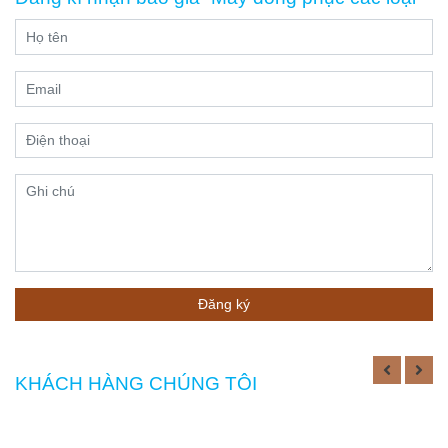
chóng và phủ
mẫu hoàn toàn
rộng
miễn phí, với
đội thợ lành
nghề, kinh
nghiệm may
trên 20 năm,
sẽ cung cấp
cho bạn giải
pháp đồng
phục đúng
size, form
dáng sang
trọng. Cam kết
Đăng ký
bảo hành các
gói đồng phục
sau khi giao,
KHÁCH HÀNG CHÚNG TÔI
nếu lỗi sản
phẩm do sản
xuất chúng tôi