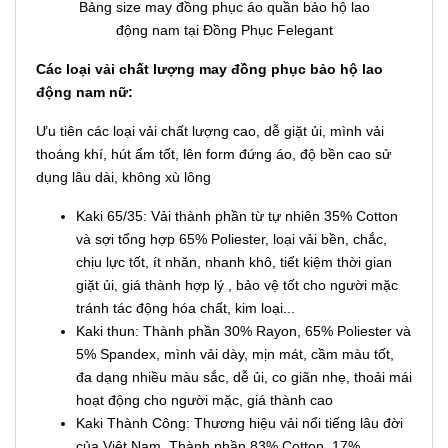
Bảng size may đồng phục áo quần bảo hộ lao
động nam tại Đồng Phục Felegant
Các loại vải chất lượng may đồng phục bảo hộ lao
động nam nữ:
Ưu tiên các loại vải chất lượng cao, dễ giặt ủi, mình vải
thoáng khí, hút ẩm tốt, lên form đứng áo, độ bền cao sử
dụng lâu dài, không xù lông
Kaki 65/35: Vải thành phần từ tự nhiên 35% Cotton
và sợi tổng hợp 65% Poliester, loại vải bền, chắc,
chịu lực tốt, ít nhăn, nhanh khô, tiết kiệm thời gian
giặt ủi, giá thành hợp lý , bảo vệ tốt cho người mặc
tránh tác động hóa chất, kim loại...
Kaki thun: Thành phần 30% Rayon, 65% Poliester và
5% Spandex, mình vải dày, mịn mát, cầm màu tốt,
đa dạng nhiều màu sắc, dễ ủi, co giãn nhẹ, thoải mái
hoạt động cho người mặc, giá thành cao
Kaki Thành Công: Thương hiệu vải nổi tiếng lâu đời
của Việt Nam, Thành phần 83% Cotton, 17%