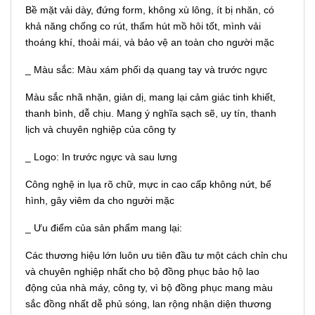
Bề mặt vải dày, đứng form, không xù lông, ít bị nhăn, có
khả năng chống co rút, thấm hút mồ hôi tốt, mình vải
thoáng khí, thoải mái, và bảo vệ an toàn cho người mặc
_ Màu sắc: Màu xám phối dạ quang tay và trước ngực
Màu sắc nhã nhặn, giản dị, mang lại cảm giác tinh khiết,
thanh bình, dễ chịu. Mang ý nghĩa sạch sẽ, uy tín, thanh
lịch và chuyên nghiệp của công ty
_ Logo: In trước ngực và sau lưng
Công nghệ in lụa rõ chữ, mực in cao cấp không nứt, bể
hình, gây viêm da cho người mặc
_ Ưu điểm của sản phẩm mang lại:
Các thương hiệu lớn luôn ưu tiên đầu tư một cách chỉn chu
và chuyên nghiệp nhất cho bộ đồng phục bảo hộ lao
động của nhà máy, công ty, vì bộ đồng phục mang màu
sắc đồng nhất dễ phủ sóng, lan rộng nhận diện thương