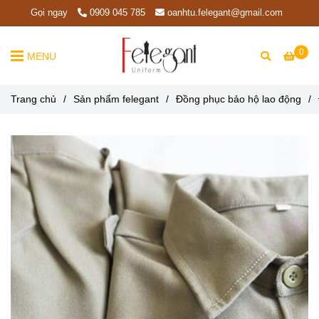
Gọi ngay
0909 045 785
oanhtu.felegant@gmail.com
0
MENU
Trang chủ
/
Sản phẩm felegant
/
Đồng phục bảo hộ lao động
/