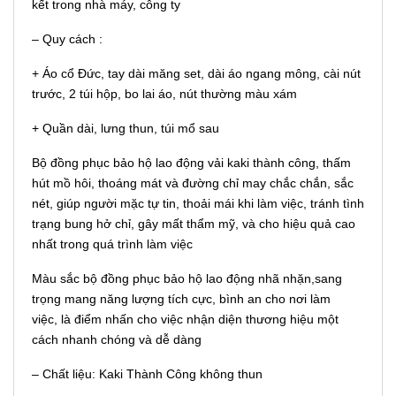
kết trong nhà máy, công ty
– Quy cách :
+ Áo cổ Đức, tay dài măng set, dài áo ngang mông, cài nút
trước, 2 túi hộp, bo lai áo, nút thường màu xám
+ Quần dài, lưng thun, túi mổ sau
Bộ đồng phục bảo hộ lao động vải kaki thành công, thấm
hút mồ hôi, thoáng mát và đường chỉ may chắc chắn, sắc
nét, giúp người mặc tự tin, thoải mái khi làm việc, tránh tình
trạng bung hở chỉ, gây mất thẩm mỹ, và cho hiệu quả cao
nhất trong quá trình làm việc
Màu sắc bộ đồng phục bảo hộ lao động nhã nhặn,sang
trọng mang năng lượng tích cực, bình an cho nơi làm
việc, là điểm nhấn cho việc nhận diện thương hiệu một
cách nhanh chóng và dễ dàng
– Chất liệu: Kaki Thành Công không thun