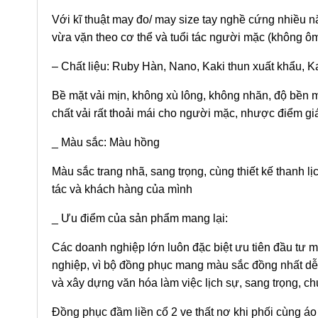
Với kĩ thuật may đo/ may size tay nghề cứng nhiều nă
vừa vặn theo cơ thể và tuổi tác người mặc (không ôm
– Chất liệu: Ruby Hàn, Nano, Kaki thun xuất khẩu, K
Bề mặt vải mịn, không xù lông, không nhăn, độ bền mà
chất vải rất thoải mái cho người mặc, nhược điểm gi
_ Màu sắc: Màu hồng
Màu sắc trang nhã, sang trọng, cùng thiết kế thanh l
tác và khách hàng của mình
_ Ưu điểm của sản phẩm mang lại:
Các doanh nghiệp lớn luôn đặc biệt ưu tiên đầu tư 
nghiệp, vì bộ đồng phục mang màu sắc đồng nhất dễ p
và xây dựng văn hóa làm việc lịch sự, sang trọng, c
Đồng phục đầm liền cổ 2 ve thất nơ khi phối cùng áo v