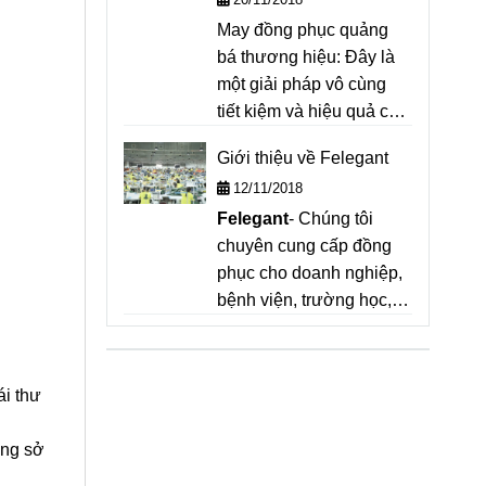
May đồng phục quảng
bá thương hiệu: Đây là
một giải pháp vô cùng
tiết kiệm và hiệu quả cho
việc truyền thông thương
Giới thiệu về Felegant
hiệu nhanh chóng và
12/11/2018
phủ rộng
Felegant
- Chúng tôi
chuyên cung cấp đồng
phục cho doanh nghiệp,
bệnh viện, trường học,
nhà hàng - khách sạn.
Tư vấn, may mẫu hoàn
toàn miễn phí, với đội
ái thư
thợ lành nghề, kinh
nghiệm may trên 20 năm,
ông sở
sẽ cung cấp cho bạn giải