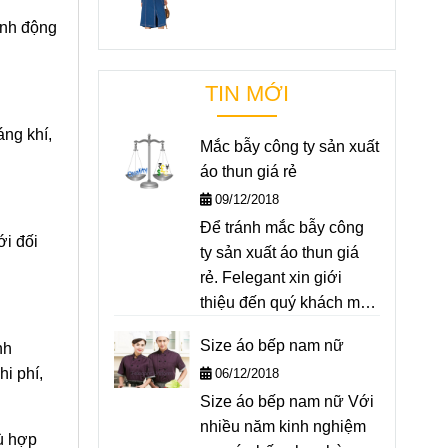
linh động
TIN MỚI
áng khí,
Mắc bẫy công ty sản xuất
áo thun giá rẻ
09/12/2018
Để tránh mắc bẫy công
ới đối
ty sản xuất áo thun giá
rẻ. Felegant xin giới
thiệu đến quý khách một
số bí quyết để phân biệt
Size áo bếp nam nữ
nh
áo thun giá rẻ, chất
i phí,
06/12/2018
lượng "rởm"
Size áo bếp nam nữ Với
nhiều năm kinh nghiệm
hù hợp