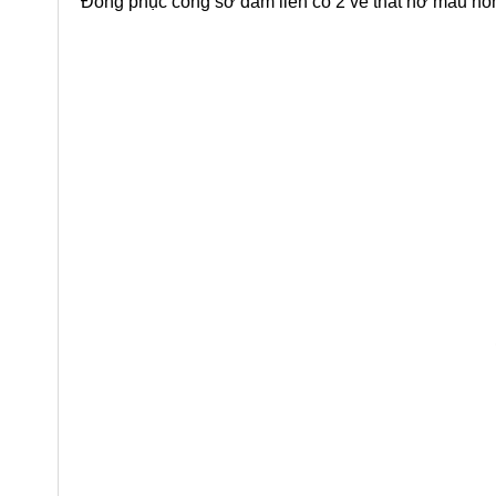
Đồng phục công sở đầm liền cổ 2 ve thất nơ màu hồ