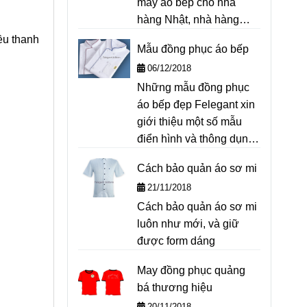
may áo bếp cho nhà
hàng Nhật, nhà hàng
Việt, các trường hướng
ều thanh
Mẫu đồng phục áo bếp
nghiệp...Felegant xin
06/12/2018
giới thiệu để quý khách
Những mẫu đồng phục
hàng bộ Size áo bếp
áo bếp đẹp Felegant xin
nam nữ chuẩn nhất để
giới thiệu một số mẫu
tham khảo.
điển hình và thông dụng
bên dưới, để quý khách
Cách bảo quản áo sơ mi
tiện tham khảo
21/11/2018
Cách bảo quản áo sơ mi
luôn như mới, và giữ
được form dáng
May đồng phục quảng
bá thương hiệu
20/11/2018