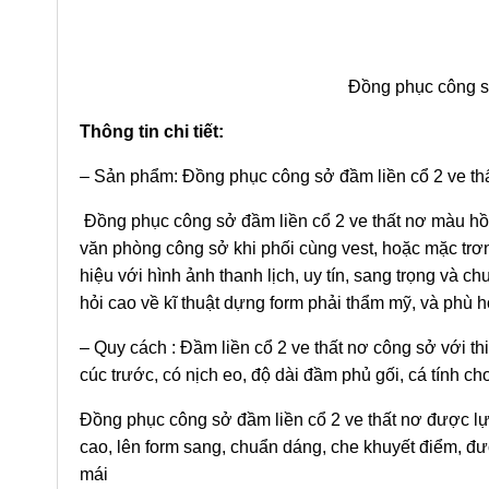
Đồng phục công s
Thông tin chi tiết:
– Sản phẩm: Đồng phục công sở đầm liền cổ 2 ve t
Đồng phục công sở đầm liền cổ 2 ve thất nơ màu hồn
văn phòng công sở khi phối cùng vest, hoặc mặc trơn 
hiệu với hình ảnh thanh lịch, uy tín, sang trọng và 
hỏi cao về kĩ thuật dựng form phải thẩm mỹ, và phù h
– Quy cách : Đầm liền cổ 2 ve thất nơ công sở với th
cúc trước, có nịch eo, độ dài đầm phủ gối, cá tính ch
Đồng phục công sở đầm liền cổ 2 ve thất nơ được lựa
cao, lên form sang, chuẩn dáng, che khuyết điểm, đư
mái