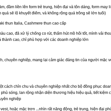
m, đầm liền lên form trẻ trung, hiện đại và tôn dáng, form may 
 quá sẽ lộ khuyết điểm, và không rộng quá trông sẽ lớn tuổi)
aki thun Italia, Cashmere thun cao cấp
u cao, đã xử lý chống co rút, thấm hút mồ hôi tốt, mình vải tho
á thành cao, chỉ phù hợp với các doanh nghiệp lớn
ịch, chuyên nghiệp, mang lại cảm giác đáng tin của người mặc v
một cách chỉn chu và chuyên nghiệp nhất cho bộ đồng phục doa
hủ sóng, lan rộng nhận diện thương hiệu hiệu quả, tiết kiệm ch
huyên nghiệp
est, hoặc mặc trơn ...nhìn rất năng động, trẻ trung, hiện đại p