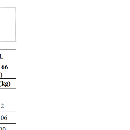
pháp đồng phục đúng
size, form dáng sang
trọng. Cam kết bảo hành
các gói đồng phục sau
khi giao, nếu lỗi sản
phẩm do sản xuất chúng
tôi may lại hoàn toàn.
Quý khách hoàn toàn có
thể tin tưởng vào sản
phẩm, dịch vụ của
Felegant
cung cấp.