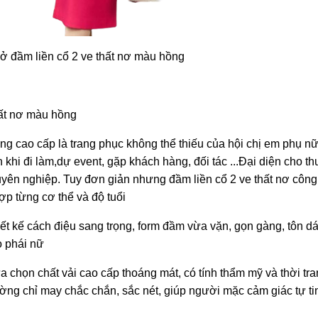
ở đầm liền cổ 2 ve thất nơ màu hồng
hất nơ màu hồng
g cao cấp là trang phục không thể thiếu của hội chị em phụ nữ
khi đi làm,dự event, gặp khách hàng, đối tác ...Đại diện cho t
chuyên nghiệp. Tuy đơn giản nhưng đầm liền cổ 2 ve thất nơ công
ợp từng cơ thể và độ tuổi
iết kế cách điệu sang trọng, form đầm vừa vặn, gọn gàng, tôn dá
o phái nữ
 chọn chất vải cao cấp thoáng mát, có tính thẩm mỹ và thời tr
ờng chỉ may chắc chắn, sắc nét, giúp người mặc cảm giác tự tin