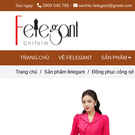
Gọi ngay
0909 045 785
oanhtu.felegant@gmail.com
TRANG CHỦ
VỀ FELEGANT
SẢN PHẨM
Trang chủ
/
Sản phẩm felegant
/
Đồng phục công sở