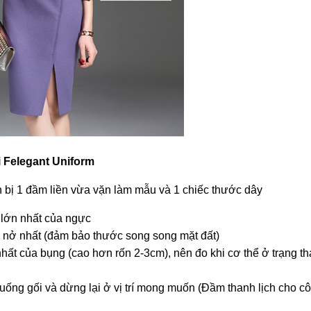
i Felegant Uniform
 bị 1 đầm liền vừa vặn làm mẫu và 1 chiếc thước dây
lớn nhất của ngực
nở nhất (đảm bảo thước song song mặt đất)
ất của bụng (cao hơn rốn 2-3cm), nên đo khi cơ thể ở trạng th
xuống gối và dừng lại ở vị trí mong muốn (Đầm thanh lịch cho c