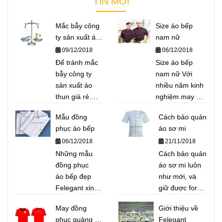
TIN MỚI
Mắc bẫy công
Size áo bếp
ty sản xuất áo
nam nữ
thun giá rẻ
09/12/2018
06/12/2018
Để tránh mắc
Size áo bếp
bẫy công ty
nam nữ Với
sản xuất áo
nhiều năm kinh
thun giá rẻ.
nghiệm may áo
Felegant xin
bếp cho nhà
Mẫu đồng
Cách bảo quản
giới thiệu đến
hàng Nhật, nhà
phục áo bếp
áo sơ mi
quý khách một
hàng Việt, các
06/12/2018
21/11/2018
số bí quyết để
trường hướng
phân biệt áo
Những mẫu
nghiệp...Felegant
Cách bảo quản
thun giá rẻ,
đồng phục
xin giới thiệu để
áo sơ mi luôn
chất lượng
áo bếp đẹp
quý khách hàng
như mới, và
"rởm"
Felegant xin
bộ Size áo bếp
giữ được form
giới thiệu một
nam nữ chuẩn
dáng
May đồng
Giới thiệu về
số mẫu điển
nhất để tham
phục quảng bá
Felegant
hình và thông
khảo.