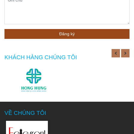
pháp đồng
phục đúng
size, form
dáng sang
trọng. Cam kết
Đăng ký
bảo hành các
gói đồng phục
sau khi giao,
KHÁCH HÀNG CHÚNG TÔI
nếu lỗi sản
phẩm do sản
xuất chúng tôi
may lại hoàn
toàn. Quý
khách hoàn
toàn có thể tin
tưởng vào sản
VỀ CHÚNG TÔI
phẩm, dịch vụ
của
Felegant
cung cấp.