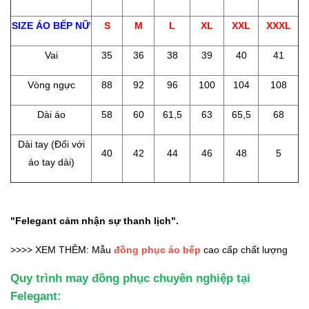
SIZE ÁO BẾP NỮ
S
M
L
XL
XXL
XXXL
Vai
35
36
38
39
40
41
Vòng ngực
88
92
96
100
104
108
Dài áo
58
60
61,5
63
65,5
68
Dài tay (Đối với
40
42
44
46
48
5
áo tay dài)
"Felegant cảm nhận sự thanh lịch".
>>>> XEM THÊM: Mẫu
đồng phục áo bếp
cao cấp chất lượng
Quy trình may đồng phục chuyên nghiệp tại
Felegant: