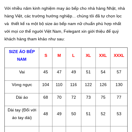
Với nhiều năm kinh nghiệm may áo bếp cho nhà hàng Nhật, nhà
hàng Việt, các trường hướng nghiệp... chúng tôi đã tự chọn lọc
và thiết kế ra một bộ size áo bếp nam nữ chuẩn phù hợp nhất
với mọi cơ thể người Việt Nam, Felegant xin giới thiệu để quý
khách hàng tham khảo như sau:
SIZE ÁO BẾP
S
M
L
XL
XXL
XXXL
NAM
Vai
45
47
49
51
54
57
Vòng ngực
104
110
116
122
126
130
Dài áo
68
70
72
73
75
77
Dài tay (Đối với
48
49
50
51
52
53
áo tay dài)