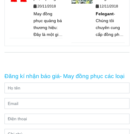
thương hiệu
20/11/2018
12/11/2018
dụng bên dưới,
để quý khách
May đồng
Felegant
-
tiện tham khảo
phục quảng bá
Chúng tôi
thương hiệu:
chuyên cung
Đây là một giải
cấp đồng phục
pháp vô cùng
cho doanh
tiết kiệm và
nghiệp, bệnh
hiệu quả cho
viện, trường
việc truyền
học, nhà hàng
thông thương
- khách sạn.
Đăng kí nhận báo giá- May đồng phục các loại
hiệu nhanh
Tư vấn, may
chóng và phủ
mẫu hoàn toàn
rộng
miễn phí, với
đội thợ lành
nghề, kinh
nghiệm may
trên 20 năm,
sẽ cung cấp
cho bạn giải