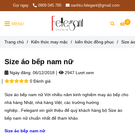
Gọi ngay
0909 045 785
oanhtu.felegant@gmail.com
0
MENU
Trang chủ
/
Kiến thức may mặc
/
kiến thức đồng phục
/
Size á
Size áo bếp nam nữ
Ngày đăng:
06/12/2018
2947 Lượt xem
0 Đánh giá
Size áo bếp nam nữ Với nhiều năm kinh nghiệm may áo bếp cho
nhà hàng Nhật, nhà hàng Việt, các trường hướng
nghiệp...Felegant xin giới thiệu để quý khách hàng bộ Size áo
bếp nam nữ chuẩn nhất để tham khảo.
Size áo bếp nam nữ