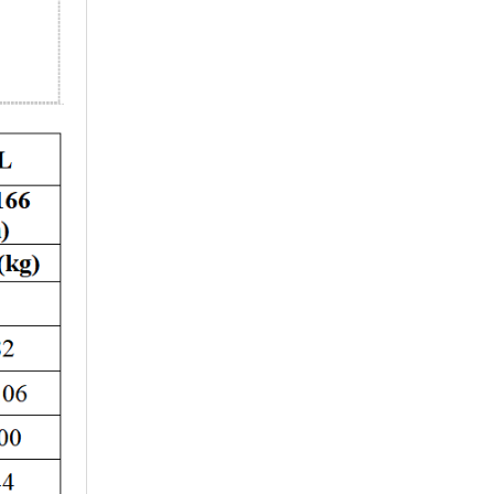
pháp đồng phục đúng
size, form dáng sang
trọng. Cam kết bảo hành
các gói đồng phục sau
khi giao, nếu lỗi sản
phẩm do sản xuất chúng
tôi may lại hoàn toàn.
Quý khách hoàn toàn có
thể tin tưởng vào sản
phẩm, dịch vụ của
Felegant
cung cấp.