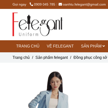
Gọi ngay
0909 045 785
oanhtu.felegant@gmail.com
TRANG CHỦ
VỀ FELEGANT
SẢN PHẨM
Trang chủ
/
Sản phẩm felegant
/
Đồng phục công sở