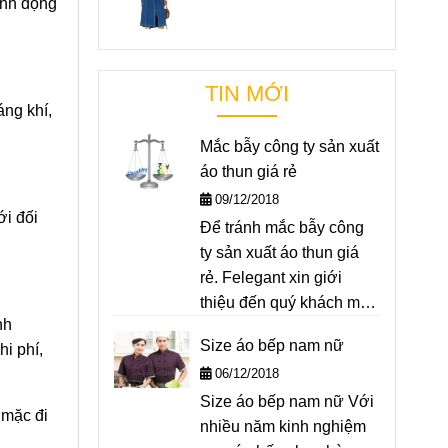
linh động
TIN MỚI
áng khí,
Mắc bẫy công ty sản xuất
áo thun giá rẻ
09/12/2018
ới đối
Để tránh mắc bẫy công
ty sản xuất áo thun giá
rẻ. Felegant xin giới
thiệu đến quý khách một
nh
số bí quyết để phân biệt
Size áo bếp nam nữ
i phí,
áo thun giá rẻ, chất
06/12/2018
lượng "rởm"
Size áo bếp nam nữ Với
 mặc đi
nhiều năm kinh nghiệm