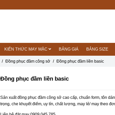
KIẾN THỨC MAY MẶC
BẢNG GIÁ
BẢNG SIZE
/
Đồng phục đầm công sở
/
Đồng phục đầm liền basic
Đồng phục đầm liền basic
Sản xuất đồng phục đầm công sở cao cấp, chuẩn form, tôn dá
trọng, che khuyết điểm, uy tín, chất lượng, may lẻ/ may theo đ
Liên hệ đặt may 0909 045 785