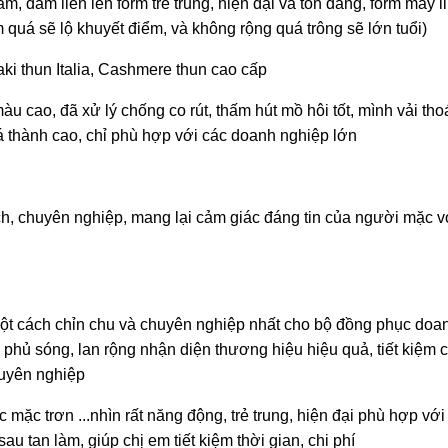
m, đầm liền lên form trẻ trung, hiện đại và tôn dáng, form may 
 quá sẽ lộ khuyết điểm, và không rộng quá trông sẽ lớn tuổi)
aki thun Italia, Cashmere thun cao cấp
u cao, đã xử lý chống co rút, thấm hút mồ hôi tốt, mình vải tho
á thành cao, chỉ phù hợp với các doanh nghiệp lớn
ịch, chuyên nghiệp, mang lại cảm giác đáng tin của người mặc v
một cách chỉn chu và chuyên nghiệp nhất cho bộ đồng phục doa
hủ sóng, lan rộng nhận diện thương hiệu hiệu quả, tiết kiệm ch
huyên nghiệp
 mặc trơn ...nhìn rất năng động, trẻ trung, hiện đại phù hợp với
sau tan làm, giúp chị em tiết kiệm thời gian, chi phí