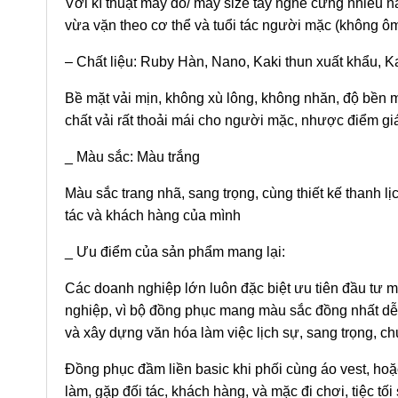
Với kĩ thuật may đo/ may size tay nghề cứng nhiều nă
vừa vặn theo cơ thể và tuổi tác người mặc (không ôm
– Chất liệu: Ruby Hàn, Nano, Kaki thun xuất khẩu, K
Bề mặt vải mịn, không xù lông, không nhăn, độ bền mà
chất vải rất thoải mái cho người mặc, nhược điểm gi
_ Màu sắc: Màu trắng
Màu sắc trang nhã, sang trọng, cùng thiết kế thanh l
tác và khách hàng của mình
_ Ưu điểm của sản phẩm mang lại:
Các doanh nghiệp lớn luôn đặc biệt ưu tiên đầu tư 
nghiệp, vì bộ đồng phục mang màu sắc đồng nhất dễ p
và xây dựng văn hóa làm việc lịch sự, sang trọng, c
Đồng phục đầm liền basic khi phối cùng áo vest, hoặc
làm, gặp đối tác, khách hàng, và mặc đi chơi, tiệc tối 