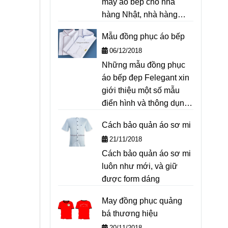
may áo bếp cho nhà
hàng Nhật, nhà hàng
Việt, các trường hướng
Mẫu đồng phục áo bếp
nghiệp...Felegant xin
06/12/2018
giới thiệu để quý khách
Những mẫu đồng phục
hàng bộ Size áo bếp
áo bếp đẹp Felegant xin
nam nữ chuẩn nhất để
giới thiệu một số mẫu
tham khảo.
điển hình và thông dụng
bên dưới, để quý khách
Cách bảo quản áo sơ mi
tiện tham khảo
21/11/2018
Cách bảo quản áo sơ mi
luôn như mới, và giữ
được form dáng
May đồng phục quảng
bá thương hiệu
20/11/2018