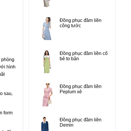
Đồng phục đầm liền
công tước
Đồng phục đầm liền cổ
bẻ to bản
n phòng
với hình
uật
Đồng phục đầm liền
Peplum xẻ
éo sau,
n form
Đồng phục đầm liền
Demin