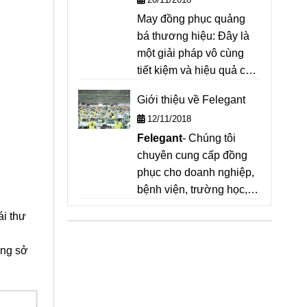
May đồng phục quảng
bá thương hiệu: Đây là
một giải pháp vô cùng
tiết kiệm và hiệu quả cho
việc truyền thông thương
Giới thiệu về Felegant
hiệu nhanh chóng và
12/11/2018
phủ rộng
Felegant
- Chúng tôi
chuyên cung cấp đồng
phục cho doanh nghiệp,
bệnh viện, trường học,
nhà hàng - khách sạn.
ái thư
Tư vấn, may mẫu hoàn
toàn miễn phí, với đội
ông sở
thợ lành nghề, kinh
nghiệm may trên 20 năm,
sẽ cung cấp cho bạn giải