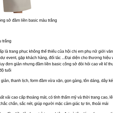
ng sở đầm liền basic màu trắng
 trắng
 là trang phục không thể thiếu của hội chị em phụ nữ giới vă
,dự event, gặp khách hàng, đối tác ...Đại diện cho thương hiệu 
 Tuy đơn giản nhưng đầm liền basic công sở đòi hỏi cao về kĩ th
độ tuổi
 giản, thanh lịch, form đầm vừa vặn, gọn gàng, tôn dáng, dây k
 vải cao cấp thoáng mát, có tính thẩm mỹ và thời trang cao, lê
hắc chắn, sắc nét, giúp người mặc cảm giác tự tin, thoải mái