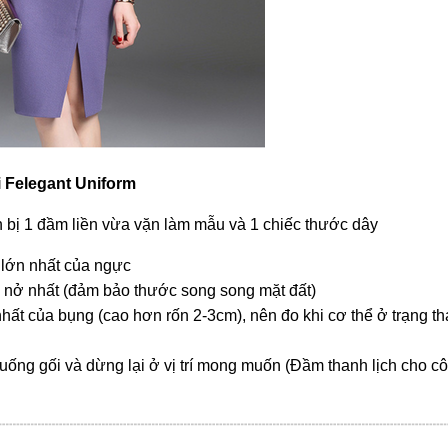
i Felegant Uniform
 bị 1 đầm liền vừa vặn làm mẫu và 1 chiếc thước dây
lớn nhất của ngực
nở nhất (đảm bảo thước song song mặt đất)
ất của bụng (cao hơn rốn 2-3cm), nên đo khi cơ thể ở trạng th
xuống gối và dừng lại ở vị trí mong muốn (Đầm thanh lịch cho c